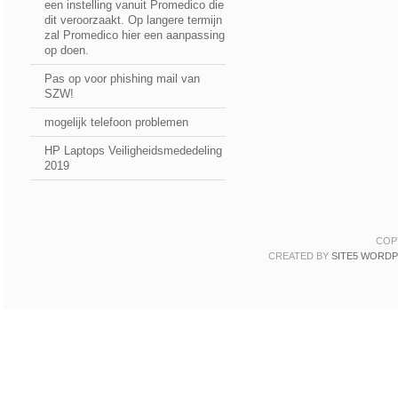
een instelling vanuit Promedico die
dit veroorzaakt. Op langere termijn
zal Promedico hier een aanpassing
op doen.
Pas op voor phishing mail van
SZW!
mogelijk telefoon problemen
HP Laptops Veiligheidsmededeling
2019
COP
CREATED BY
SITE5 WORD